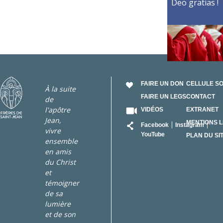
Deo gratias !
FAIRE UN DON
CELLULE S
À la suite
FAIRE UN LEGS
CONTACT
de
l'apôtre
VIDÉOS
EXTRANET
Jean,
RÉSEAU
MENTIONS 
Facebook
Instagram
vivre
YouTube
PLAN DU SI
ensemble
en amis
du Christ
et
témoigner
de sa
lumière
et de son