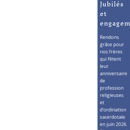
Jubilés
et
engagem
Rendons
grâce pour
nos frères
qui fêtent
leur
anniversaire
de
profession
religieuses
et
d’ordination
sacerdotale
en juin 2026.