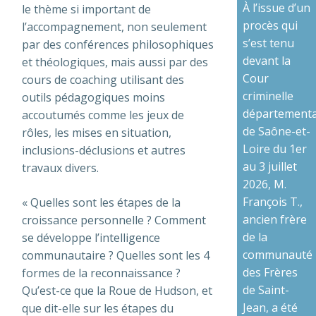
À l’issue d’un
le thème si important de
procès qui
l’accompagnement, non seulement
s’est tenu
par des conférences philosophiques
devant la
et théologiques, mais aussi par des
Cour
cours de coaching utilisant des
criminelle
outils pédagogiques moins
départementa
accoutumés comme les jeux de
de Saône-et-
rôles, les mises en situation,
Loire du 1er
inclusions-déclusions et autres
au 3 juillet
travaux divers.
2026, M.
François T.,
« Quelles sont les étapes de la
ancien frère
croissance personnelle ? Comment
de la
se développe l’intelligence
communauté
communautaire ? Quelles sont les 4
des Frères
formes de la reconnaissance ?
de Saint-
Qu’est-ce que la Roue de Hudson, et
Jean, a été
que dit-elle sur les étapes du