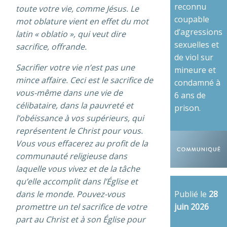
reconnu
toute votre vie, comme Jésus. Le
coupable
mot oblature vient en effet du mot
d’agressions
latin « oblatio », qui veut dire
sexuelles et
sacrifice, offrande.
de viol sur
Sacrifier votre vie n’est pas une
mineure et
mince affaire. Ceci est le sacrifice de
condamné à
vous-même dans une vie de
6 ans de
célibataire, dans la pauvreté et
prison.
l’obéissance à vos supérieurs, qui
représentent le Christ pour vous.
Vous vous effacerez au profit de la
communauté religieuse dans
laquelle vous vivez et de la tâche
qu’elle accomplit dans l’Église et
Publié le
28
dans le monde. Pouvez-vous
juin 2026
promettre un tel sacrifice de votre
part au Christ et à son Église pour