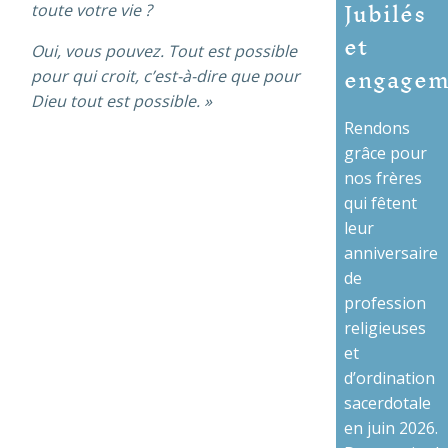
Jubilés
toute votre vie ?
et
Oui, vous pouvez. Tout est possible
engagem
pour qui croit, c’est-à-dire que pour
Dieu tout est possible. »
Rendons
grâce pour
nos frères
qui fêtent
leur
anniversaire
de
profession
religieuses
et
d’ordination
sacerdotale
en juin 2026.