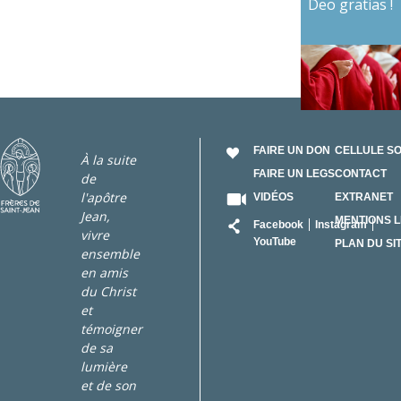
Deo gratias !
FAIRE UN DON
CELLULE S
À la suite
FAIRE UN LEGS
CONTACT
de
l'apôtre
VIDÉOS
EXTRANET
Jean,
RÉSEAU
MENTIONS 
Facebook
Instagram
vivre
YouTube
PLAN DU SI
ensemble
en amis
du Christ
et
témoigner
de sa
lumière
et de son