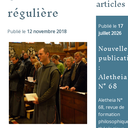
articles
régulière
Publié le
17
Publié le
12 novembre 2018
juillet 2026
Nouvelle
publicat
:
Aletheia
N° 68
Aletheia N°
68, revue de
formation
philosophique