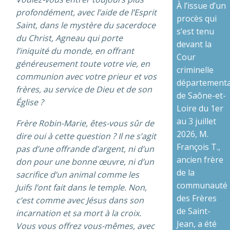
À l’issue d’un
profondément, avec l’aide de l’Esprit
procès qui
Saint, dans le mystère du sacerdoce
s’est tenu
du Christ, Agneau qui porte
devant la
l’iniquité du monde, en offrant
Cour
généreusement toute votre vie, en
criminelle
communion avec votre prieur et vos
départementa
frères, au service de Dieu et de son
de Saône-et-
Église ?
Loire du 1er
au 3 juillet
Frère Robin-Marie, êtes-vous sûr de
2026, M.
dire oui à cette question ? Il ne s’agit
François T.,
pas d’une offrande d’argent, ni d’un
ancien frère
don pour une bonne œuvre, ni d’un
de la
sacrifice d’un animal comme les
communauté
Juifs l’ont fait dans le temple. Non,
des Frères
c’est comme avec Jésus dans son
de Saint-
incarnation et sa mort à la croix.
Jean, a été
Vous vous offrez vous-mêmes, avec