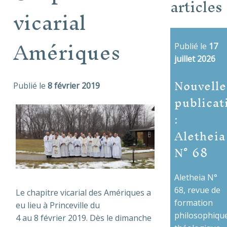
articles
vicarial
Amériques
Publié le
17
juillet 2026
Nouvelle
Publié le
8 février 2019
publicat
:
Aletheia
N° 68
Aletheia N°
68, revue de
Le chapitre vicarial des Amériques a
formation
eu lieu à Princeville du
philosophique
4 au 8 février 2019. Dès le dimanche