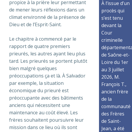
propice à la prière leur permettant
À l’issue d’un
de mener leurs réflexions dans un
procès qui
climat environné de la présence de
s’est tenu
Dieu et de l’Esprit-Saint.
devant la
Cour
Le chapitre à commencé par le
criminelle
rapport de quatre premiers
départementa
prieurés, les autres ayant lieu plus
de Saône-et-
tard. Les prieurés se portent plutôt
Loire du 1er
bien malgré quelques
au 3 juillet
préoccupations ça et là. À Salvador
2026, M.
par exemple, la situation
François T.,
économique du prieuré est
ancien frère
préoccupante avec des bâtiments
de la
anciens qui nécessitent une
communauté
maintenance au coût élevé. Les
des Frères
frères souhaitent poursuivre leur
de Saint-
mission dans ce lieu où ils sont
Jean, a été