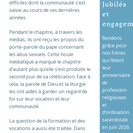
Jubilés
difficiles dont la communauté s’est
et
saisie au cours de ces dernières
années.
engagem
Pendant le chapitre, à travers les
Rendons
médias, ils ont reçu les propos du
grâce pour
porte-parole du pape concernant
nos frères
les abus sexuels. Cette houle
qui fêtent
médiatique a marqué le chapitre
leur
d’autant plus qu’elle s’est produite le
anniversaire
second jour de sa célébration. Face à
de
cela, la parole de Dieu et la liturgie
profession
les ont aidés à garder un regard de
religieuses
foi sur leur vocation et leur
et
communauté.
d’ordination
sacerdotale
La question de la formation et des
en juin 2026.
vocations a aussi été traitée. Dans