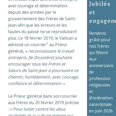
Jubilés
avec courage et détermination
et
depuis des années par le
engagem
gouvernement des Frères de Saint-
Jean afin que les erreurs et les
fautes du passé ne se reproduisent
Rendons
plus. Le 18 février 2019, le Vatican a
grâce pour
1
adressé un courrier
au Prieur
nos frères
général, «
reconnaissant le travail
qui fêtent
entrepris, [le Dicastère] souhaite
leur
encourager tous les Frères et
anniversaire
Sœurs de Saint-Jean à poursuivre ce
de
chemin, humblement, avec courage,
profession
confiance et détermination.
»
religieuses
et
Le Prieur général dans son courrier
d’ordination
aux frères du 20 février 2019 précise
sacerdotale
: «
Pour lutter contre les abus
en juin 2026.
multiples et la culture interne qui