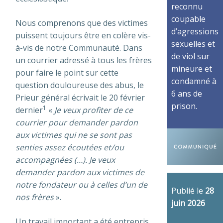
reconnu
coupable
Nous comprenons que des victimes
d’agressions
puissent toujours être en colère vis-
sexuelles et
à-vis de notre Communauté. Dans
de viol sur
un courrier adressé à tous les frères
mineure et
pour faire le point sur cette
condamné à
question douloureuse des abus, le
6 ans de
Prieur général écrivait le 20 février
prison.
1
dernier
«
Je veux profiter de ce
courrier pour demander pardon
aux victimes qui ne se sont pas
senties assez écoutées et/ou
accompagnées (…). Je veux
demander pardon aux victimes de
notre fondateur ou à celles d’un de
Publié le
28
nos frères
».
juin 2026
Un travail important a été entrepris