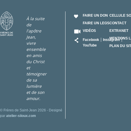
FAIRE UN DON
CELLULE S
À la suite
FAIRE UN LEGS
CONTACT
de
l'apôtre
VIDÉOS
EXTRANET
Jean,
RÉSEAU
MENTIONS 
Facebook
Instagram
vivre
YouTube
PLAN DU SI
ensemble
en amis
du Christ
et
témoigner
de sa
lumière
et de son
amour.
© Frères de Saint-Jean 2026 - Designé
par
atelier-siioux.com