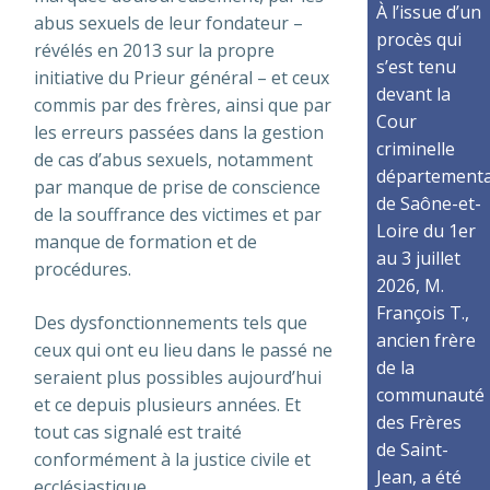
À l’issue d’un
abus sexuels de leur fondateur –
procès qui
révélés en 2013 sur la propre
s’est tenu
initiative du Prieur général – et ceux
devant la
commis par des frères, ainsi que par
Cour
les erreurs passées dans la gestion
criminelle
de cas d’abus sexuels, notamment
départementa
par manque de prise de conscience
de Saône-et-
de la souffrance des victimes et par
Loire du 1er
manque de formation et de
au 3 juillet
procédures.
2026, M.
François T.,
Des dysfonctionnements tels que
ancien frère
ceux qui ont eu lieu dans le passé ne
de la
seraient plus possibles aujourd’hui
communauté
et ce depuis plusieurs années. Et
des Frères
tout cas signalé est traité
de Saint-
conformément à la justice civile et
Jean, a été
ecclésiastique.