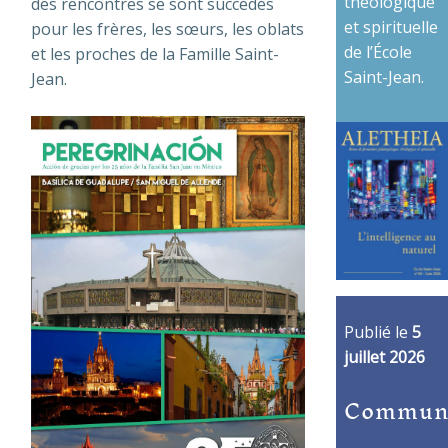
théologique
des rencontres se sont succédés
et spirituelle
pour les frères, les sœurs, les oblats
de l’École
et les proches de la Famille Saint-
Saint-Jean.
Jean.
Publié le
5
juillet 2026
Commun