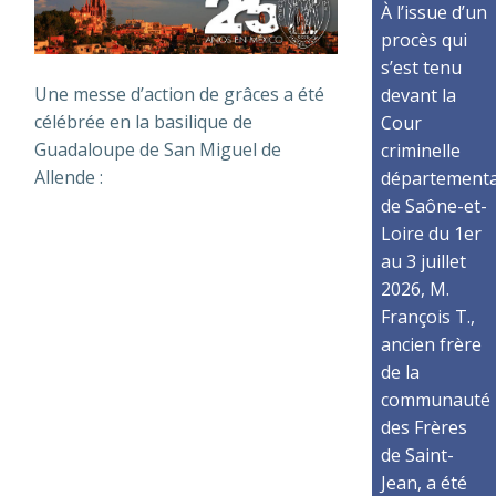
À l’issue d’un
procès qui
s’est tenu
Une messe d’action de grâces a été
devant la
célébrée en la basilique de
Cour
Guadaloupe de San Miguel de
criminelle
Allende :
départementa
de Saône-et-
Loire du 1er
au 3 juillet
2026, M.
François T.,
ancien frère
de la
communauté
des Frères
de Saint-
Jean, a été