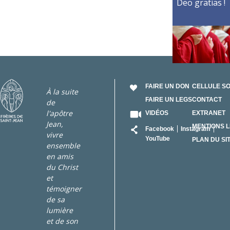
Deo gratias !
FAIRE UN DON
CELLULE S
À la suite
FAIRE UN LEGS
CONTACT
de
l'apôtre
VIDÉOS
EXTRANET
Jean,
RÉSEAU
MENTIONS 
Facebook
Instagram
vivre
YouTube
PLAN DU SI
ensemble
en amis
du Christ
et
témoigner
de sa
lumière
et de son