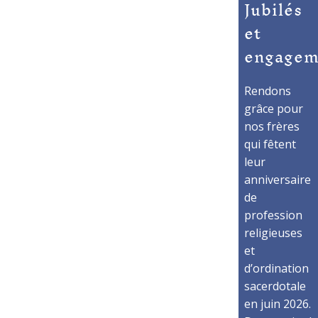
Jubilés
et
engagem
Rendons
grâce pour
nos frères
qui fêtent
leur
anniversaire
de
profession
religieuses
et
d’ordination
sacerdotale
en juin 2026.