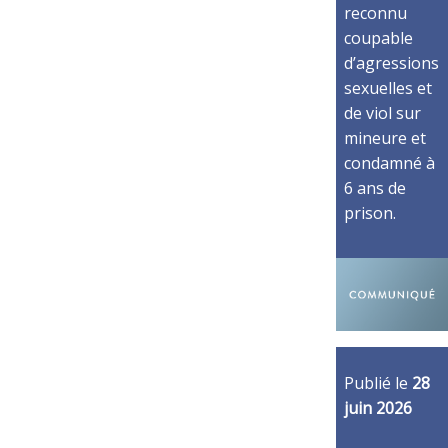
reconnu
coupable
d’agressions
sexuelles et
de viol sur
mineure et
condamné à
6 ans de
prison.
Publié le
28
juin 2026