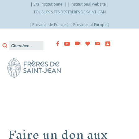
Site institutionnel
Institutional website
TOUS LES SITES DES FRÈRES DE SAINT-JEAN
Province de France
Province of Europe
Allez
vers
le
contenu
Faire un don aux