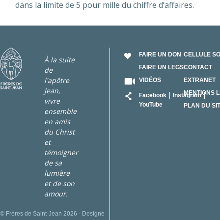
dans la limite de 5 pour mille du chiffre d’affaires.
FAIRE UN DON
CELLULE S
À la suite
FAIRE UN LEGS
CONTACT
de
l'apôtre
VIDÉOS
EXTRANET
Jean,
RÉSEAU
MENTIONS 
Facebook
Instagram
vivre
YouTube
PLAN DU SI
ensemble
en amis
du Christ
et
témoigner
de sa
lumière
et de son
amour.
© Frères de Saint-Jean 2026 - Designé