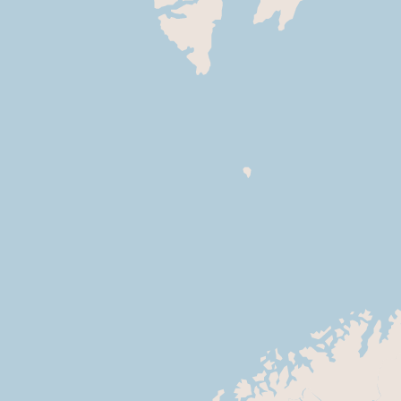
Notre-Dame-du-Chêne (72)
Orléans (45)
Pellevoisin (36)
Rimont (71)
St-Quentin-sur-Indrois (37)
St-Savournin (13)
Troussures (60)
Tous les prieurés de France