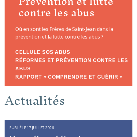
Prévention et lutte
contre les abus
Où en sont les Frères de Saint-Jean dans la
prévention et la lutte contre les abus ?
CELLULE SOS ABUS
RÉFORMES ET PRÉVENTION CONTRE LES
ABUS
RAPPORT « COMPRENDRE ET GUÉRIR »
Actualités
PUBLIÉ LE 17 JUILLET 2026