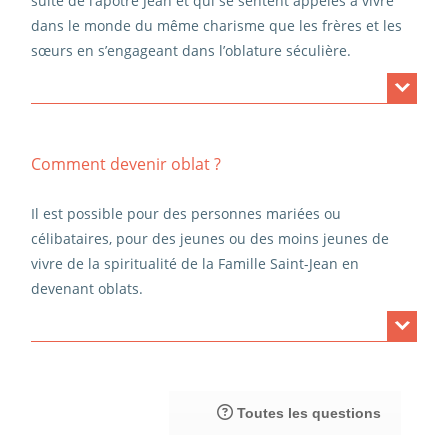
suite de l’apôtre Jean et qui se sentent appelés à vivre
et des religieuses d’autres congrégations.
dans le monde du même charisme que les frères et les
sœurs en s’engageant dans l’oblature séculière.
Ils sont alors liés à un prieuré de leur choix où ils
trouvent accueil et accompagnement. Les oblats ont un
Comment devenir oblat ?
engagement de prière, d’écoute de la parole de Dieu et
de charité fraternelle. Ils donnent un témoignage
Il est possible pour des personnes mariées ou
apostolique dans le contexte de leurs responsabilités
célibataires, pour des jeunes ou des moins jeunes de
respectives familiales, paroissiales, sociales ou
vivre de la spiritualité de la Famille Saint-Jean en
politiques.
devenant oblats.
Ainsi, tout en vivant leur état de vie dans le monde, ils
peuvent -à la manière de Jean- vivre leur baptême et en
Toutes les questions
témoigner.
Avant l’oblature, une préparation d’une durée
d’un à trois ans est prévue. Elle permet de discerner ses