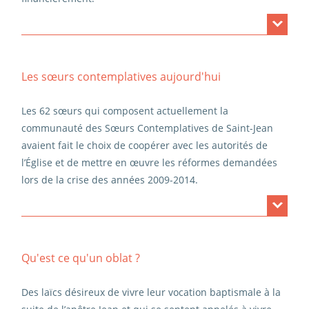
Les frères et les sœurs coopèrent dans certaines
missions (camps de jeunes, paroisses, sessions des
Les sœurs contemplatives aujourd'hui
familles, etc.) et portent ensemble certains grands
événements comme un festival de jeunes ou un festival
Les 62 sœurs qui composent actuellement la
des familles.
Bien qu’ils aient habituellement des offices
communauté des Sœurs Contemplatives de Saint-Jean
distincts, les frères et les sœurs partagent le même
avaient fait le choix de coopérer avec les autorités de
bréviaire.
Une fois par trimestre le Conseil de Famille
l’Église et de mettre en œuvre les réformes demandées
réuni les trois prieurs généraux et les responsables des
lors de la crise des années 2009-2014.
études.
Depuis cette époque difficile les sœurs sont engagées
dans un travail de reconstruction (
cf historique de la
Qu'est ce qu'un oblat ?
Famille Saint Jean
). Pour soutenir cet important et
nécessaire processus, elles font appel depuis plusieurs
Des laïcs désireux de vivre leur vocation baptismale à la
années à des aides extérieures, notamment des religieux