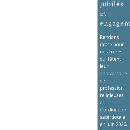
Jubilés
et
engagem
Rendons
grâce pour
nos frères
qui fêtent
leur
anniversaire
de
profession
religieuses
et
d’ordination
sacerdotale
en juin 2026.