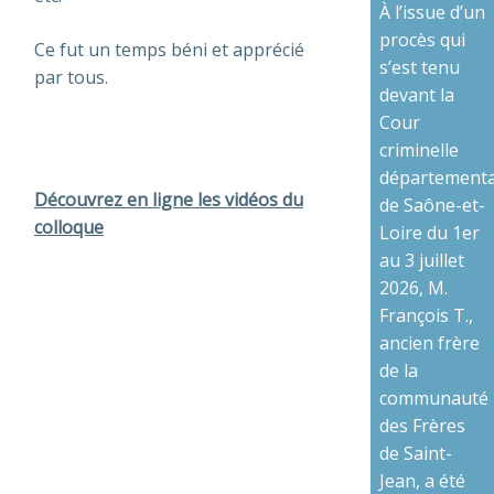
À l’issue d’un
procès qui
Ce fut un temps béni et apprécié
s’est tenu
par tous.
devant la
Cour
criminelle
départementa
Découvrez en ligne les vidéos du
de Saône-et-
colloque
Loire du 1er
au 3 juillet
2026, M.
François T.,
ancien frère
de la
communauté
des Frères
de Saint-
Jean, a été