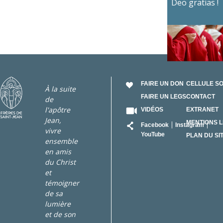
Deo gratias !
FAIRE UN DON
CELLULE S
À la suite
FAIRE UN LEGS
CONTACT
de
l'apôtre
VIDÉOS
EXTRANET
Jean,
RÉSEAU
MENTIONS 
Facebook
Instagram
vivre
YouTube
PLAN DU SI
ensemble
en amis
du Christ
et
témoigner
de sa
lumière
et de son