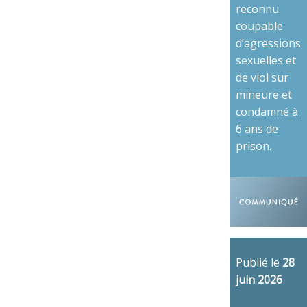
reconnu
coupable
d’agressions
sexuelles et
de viol sur
mineure et
condamné à
6 ans de
prison.
Publié le
28
juin 2026