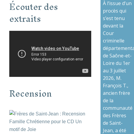
Écouter des
À l’issue d’un
procès qui
extraits
s’est tenu
devant la
Cour
criminelle
départementa
de Saône-et-
Loire du 1er
au 3 juillet
2026, M.
François T.,
Recension
ancien frère
de la
communauté
des Frères
de Saint-
Jean, a été