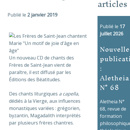
articles
Publié le
2 janvier 2019
Publié le
17
juillet 2026
Nouvelle
publicat
Un nouveau CD de chants des
:
Frères de Saint-Jean vient de
paraître, il est diffusé par les
Aletheia
Éditions des Béatitudes.
N° 68
Des chants liturgiques
a capella,
dédiés à la Vierge, aux influences
Aletheia N°
monastiques variées : grégorien,
68, revue de
byzantin, Magadalith interprétés
formation
par plusieurs frères chantres.
philosophique