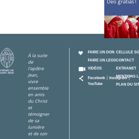
Deo gratias !
FAIRE UN DON
CELLULE S
À la suite
FAIRE UN LEGS
CONTACT
de
l'apôtre
VIDÉOS
EXTRANET
Jean,
RÉSEAU
MENTIONS 
Facebook
Instagram
vivre
YouTube
PLAN DU SI
ensemble
en amis
du Christ
et
témoigner
de sa
lumière
et de son