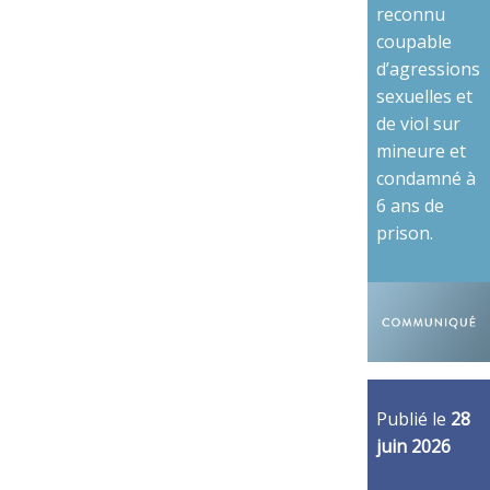
reconnu
coupable
d’agressions
sexuelles et
de viol sur
mineure et
condamné à
6 ans de
prison.
Publié le
28
juin 2026