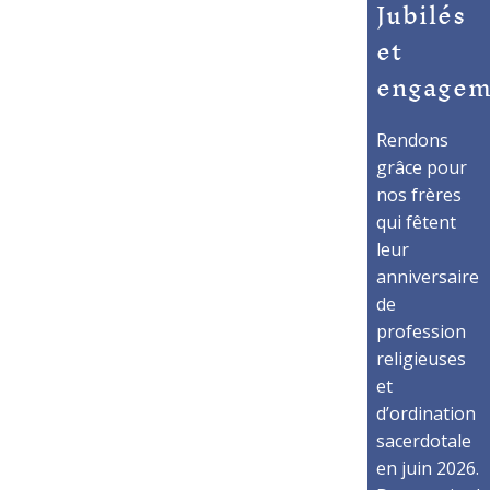
Jubilés
et
engagem
Rendons
grâce pour
nos frères
qui fêtent
leur
anniversaire
de
profession
religieuses
et
d’ordination
sacerdotale
en juin 2026.