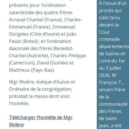
À l’issue d’un
présents pour l’ordination
procès qui
sacerdotale des quatre frères
s’est tenu
Arnaud-Charbel (France), Charles-
devant la
Emmanuel (France), Emmanuel
Cour
Dorgeles (Côte d’Ivoire) et João
criminelle
Paulo (Brésil) ; et l’ordination
départementa
diaconale des frères Benedict-
de Saône-et-
Charbel (Autriche), Charles-Philippe
Loire du 1er
(Cameroun), David (Guinée) et
au 3 juillet
Mattheus (Pays-Bas).
2026, M.
Mgr Rivière, évêque d’Autun et
François T.,
Ordinaire de la congrégation,
ancien frère
présidait la messe dont voici
de la
l’homélie.
communauté
des Frères
Télécharger l’homélie de Mgr
de Saint-
Rivière
Jean, a été