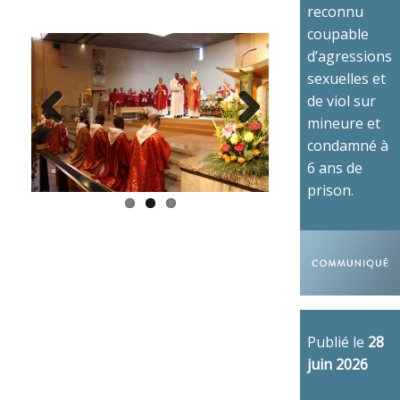
reconnu
coupable
d’agressions
sexuelles et
de viol sur
mineure et
Previous
Next
condamné à
6 ans de
prison.
Publié le
28
juin 2026