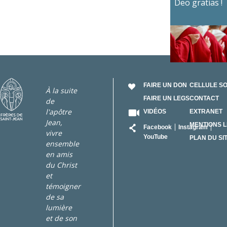
Deo gratias !
FAIRE UN DON
CELLULE S
À la suite
FAIRE UN LEGS
CONTACT
de
l'apôtre
VIDÉOS
EXTRANET
Jean,
RÉSEAU
MENTIONS 
Facebook
Instagram
vivre
YouTube
PLAN DU SI
ensemble
en amis
du Christ
et
témoigner
de sa
lumière
et de son