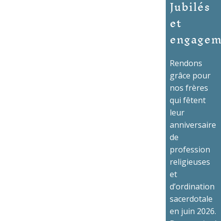
Jubilés
et
engagem
Rendons
grâce pour
nos frères
qui fêtent
leur
anniversaire
de
profession
religieuses
et
d’ordination
sacerdotale
en juin 2026.