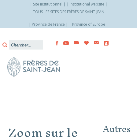
Site institutionnel
Institutional website
TOUS LES SITES DES FRÈRES DE SAINT-JEAN
Province de France
Province of Europe
Allez
vers
le
contenu
Zoom sur le
Autres