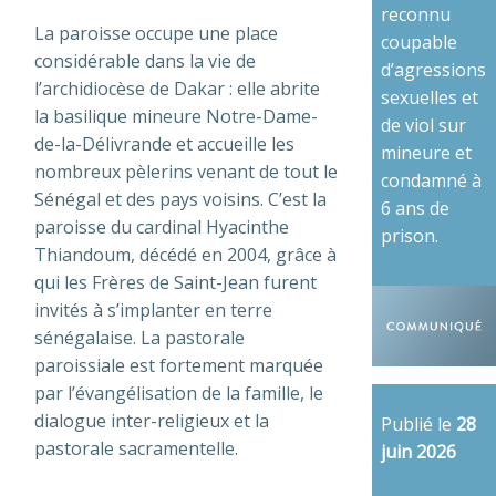
reconnu
La paroisse occupe une place
coupable
considérable dans la vie de
d’agressions
l’archidiocèse de Dakar : elle abrite
sexuelles et
la basilique mineure Notre-Dame-
de viol sur
de-la-Délivrande et accueille les
mineure et
nombreux pèlerins venant de tout le
condamné à
Sénégal et des pays voisins. C’est la
6 ans de
paroisse du cardinal Hyacinthe
prison.
Thiandoum, décédé en 2004, grâce à
qui les Frères de Saint-Jean furent
invités à s’implanter en terre
sénégalaise. La pastorale
paroissiale est fortement marquée
par l’évangélisation de la famille, le
dialogue inter-religieux et la
Publié le
28
pastorale sacramentelle.
juin 2026