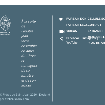
FAIRE UN DON
CELLULE S
À la suite
FAIRE UN LEGS
CONTACT
de
l'apôtre
VIDÉOS
EXTRANET
Jean,
RÉSEAU
MENTIONS 
Facebook
Instagram
vivre
YouTube
PLAN DU SI
ensemble
en amis
du Christ
et
témoigner
de sa
lumière
et de son
amour.
© Frères de Saint-Jean 2026 - Designé
par
atelier-siioux.com