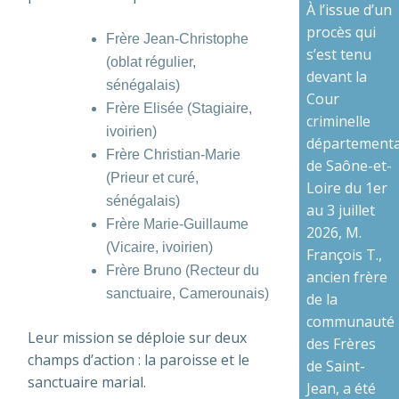
À l’issue d’un
procès qui
Frère Jean-Christophe
s’est tenu
(oblat régulier,
devant la
sénégalais)
Cour
Frère Elisée (Stagiaire,
criminelle
ivoirien)
départementa
Frère Christian-Marie
de Saône-et-
(Prieur et curé,
Loire du 1er
sénégalais)
au 3 juillet
Frère Marie-Guillaume
2026, M.
(Vicaire, ivoirien)
François T.,
Frère Bruno (Recteur du
ancien frère
sanctuaire, Camerounais)
de la
communauté
Leur mission se déploie sur deux
des Frères
champs d’action : la paroisse et le
de Saint-
sanctuaire marial.
Jean, a été