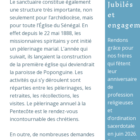
Jubilés
Le sanctuaire constitue également
et
une structure très importante, non
seulement pour l’archidiocèse, mais
engagem
pour toute l’Église du Sénégal. En
effet depuis le 22 mai 1888, les
Rendons
missionnaires spiritains y ont initié
grâce pour
un pèlerinage marial. L’année qui
nos frères
suivait, ils lançaient la construction
qui fêtent
de la première église qui deviendrait
leur
la paroisse de Poponguine. Les
anniversaire
activités qui s’y déroulent sont
de
réparties entre les pèlerinages, les
profession
retraites, les récollections, les
religieuses
visites. Le pèlerinage annuel à la
et
Pentecôte est le rendez-vous
d’ordination
incontournable des chrétiens.
sacerdotale
en juin 2026.
En outre, de nombreuses demandes