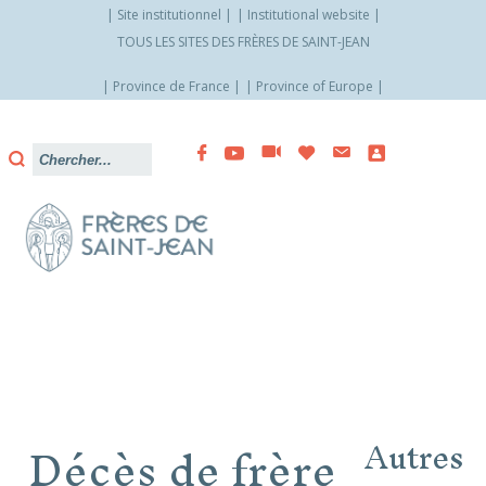
Site institutionnel
Institutional website
TOUS LES SITES DES FRÈRES DE SAINT-JEAN
Province de France
Province of Europe
Allez
vers
le
contenu
Décès de frère
Autres