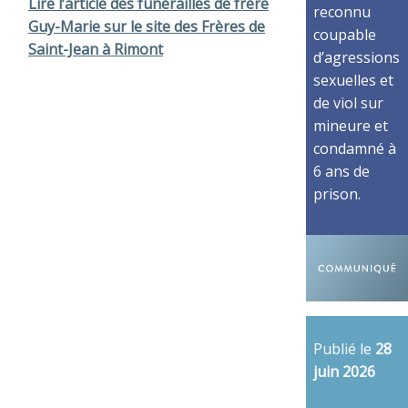
Lire l’article des funérailles de frère
reconnu
Guy-Marie sur le site des Frères de
coupable
Saint-Jean à Rimont
d’agressions
sexuelles et
de viol sur
mineure et
condamné à
6 ans de
prison.
Publié le
28
juin 2026