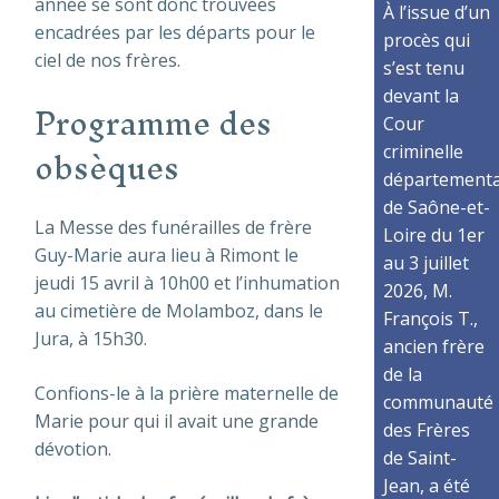
année se sont donc trouvées
À l’issue d’un
encadrées par les départs pour le
procès qui
ciel de nos frères.
s’est tenu
devant la
Programme des
Cour
obsèques
criminelle
départementa
de Saône-et-
La Messe des funérailles de frère
Loire du 1er
Guy-Marie aura lieu à Rimont le
au 3 juillet
jeudi 15 avril à 10h00 et l’inhumation
2026, M.
au cimetière de Molamboz, dans le
François T.,
Jura, à 15h30.
ancien frère
de la
Confions-le à la prière maternelle de
communauté
Marie pour qui il avait une grande
des Frères
dévotion.
de Saint-
Jean, a été