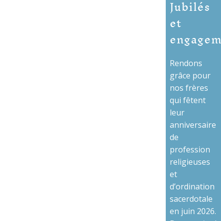
Jubilés
et
engagem
Rendons
grâce pour
nos frères
qui fêtent
leur
anniversaire
de
profession
religieuses
et
d’ordination
sacerdotale
en juin 2026.