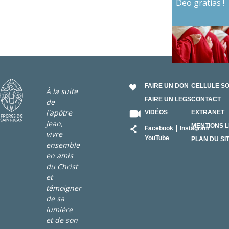
Deo gratias !
FAIRE UN DON
CELLULE S
À la suite
FAIRE UN LEGS
CONTACT
de
l'apôtre
VIDÉOS
EXTRANET
Jean,
RÉSEAU
MENTIONS 
Facebook
Instagram
vivre
YouTube
PLAN DU SI
ensemble
en amis
du Christ
et
témoigner
de sa
lumière
et de son