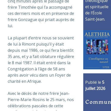
théologique
cinq minutes après le passage de
et spirituelle
frère Timothée qui l’a accompagné
de l’École
ces derniers mois et en présence de
Saint-Jean.
frère Gonzague qui priait auprès de
lui.
La plupart d’entre nous se souvient
de lui à Rimont puisqu’il y était
depuis mai 1986, ce qui fera bientôt
35 ans, et y a fait oblature régulière
le 8 mai 1987. Il était entré dans la
Congrégation à l’âge de 58 ans
après avoir vécu dans un Foyer de
charité en Afrique.
Publié le
5
juillet 2026
Avec le décès de notre frère Jean-
Commun
Pierre-Marie Rosins le 25 mars, nos
célébrations pascales de cette