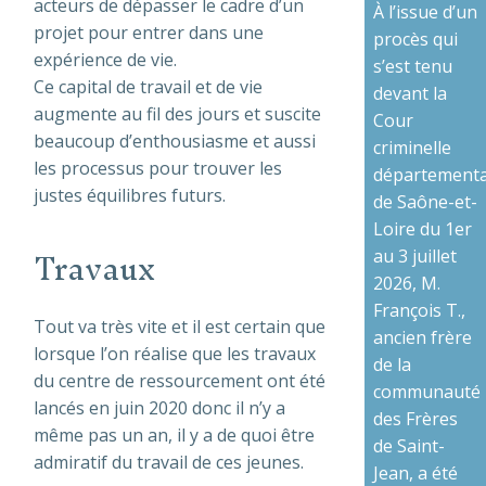
acteurs de dépasser le cadre d’un
À l’issue d’un
projet pour entrer dans une
procès qui
expérience de vie.
s’est tenu
Ce capital de travail et de vie
devant la
augmente au fil des jours et suscite
Cour
beaucoup d’enthousiasme et aussi
criminelle
les processus pour trouver les
départementa
justes équilibres futurs.
de Saône-et-
Loire du 1er
Travaux
au 3 juillet
2026, M.
François T.,
Tout va très vite et il est certain que
ancien frère
lorsque l’on réalise que les travaux
de la
du centre de ressourcement ont été
communauté
lancés en juin 2020 donc il n’y a
des Frères
même pas un an, il y a de quoi être
de Saint-
admiratif du travail de ces jeunes.
Jean, a été