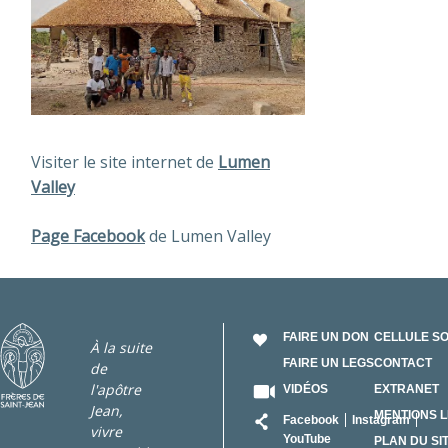
Visiter le site internet de
Lumen
Valley
Page Facebook
de Lumen Valley
FAIRE UN DON
CELLULE S
À la suite
FAIRE UN LEGS
CONTACT
de
l'apôtre
VIDÉOS
EXTRANET
Jean,
RÉSEAU
MENTIONS 
Facebook
Instagram
vivre
YouTube
PLAN DU SI