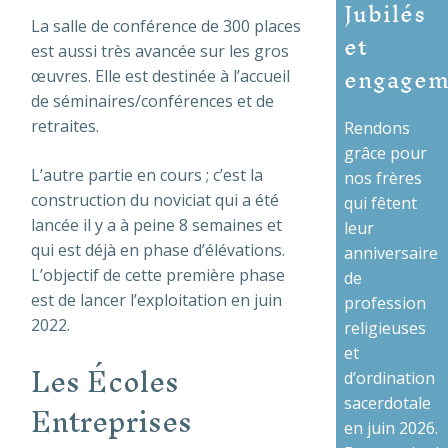
Jubilés
La salle de conférence de 300 places
et
est aussi très avancée sur les gros
engagem
œuvres. Elle est destinée à l’accueil
de séminaires/conférences et de
retraites.
Rendons
grâce pour
L’autre partie en cours ; c’est la
nos frères
construction du noviciat qui a été
qui fêtent
lancée il y a à peine 8 semaines et
leur
qui est déjà en phase d’élévations.
anniversaire
L’objectif de cette première phase
de
est de lancer l’exploitation en juin
profession
2022.
religieuses
et
Les Écoles
d’ordination
Entreprises
sacerdotale
en juin 2026.