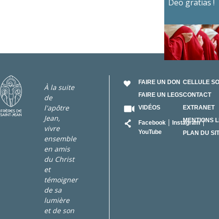
Deo gratias !
FAIRE UN DON
CELLULE S
À la suite
FAIRE UN LEGS
CONTACT
de
l'apôtre
VIDÉOS
EXTRANET
Jean,
RÉSEAU
MENTIONS 
Facebook
Instagram
vivre
YouTube
PLAN DU SI
ensemble
en amis
du Christ
et
témoigner
de sa
lumière
et de son