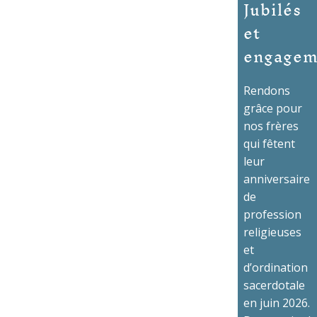
Jubilés
et
engagem
Rendons
grâce pour
nos frères
qui fêtent
leur
anniversaire
de
profession
religieuses
et
d’ordination
sacerdotale
en juin 2026.