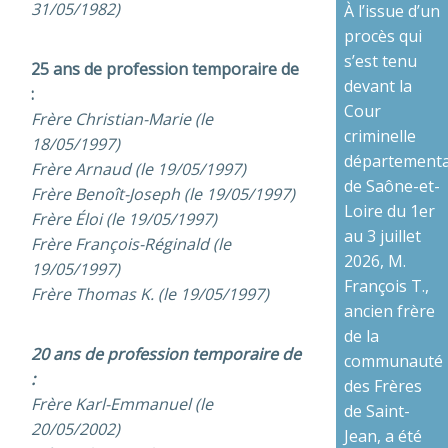
31/05/1982)
À l’issue d’un
procès qui
s’est tenu
25 ans de profession temporaire de
devant la
:
Cour
Frère Christian-Marie (le
criminelle
18/05/1997)
départementa
Frère Arnaud (le 19/05/1997)
de Saône-et-
Frère Benoît-Joseph (le 19/05/1997)
Loire du 1er
Frère Éloi (le 19/05/1997)
au 3 juillet
Frère François-Réginald (le
2026, M.
19/05/1997)
François T.,
Frère Thomas K. (le 19/05/1997)
ancien frère
de la
20 ans de profession temporaire de
communauté
:
des Frères
Frère Karl-Emmanuel (le
de Saint-
20/05/2002)
Jean, a été