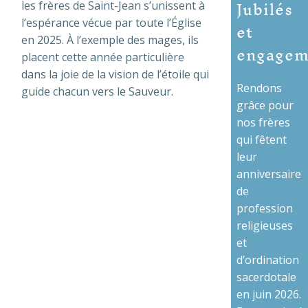
Jubilés
les frères de Saint-Jean s’unissent à
et
l’espérance vécue par toute l’Église
en 2025. À l’exemple des mages, ils
engagem
placent cette année particulière
dans la joie de la vision de l’étoile qui
Rendons
guide chacun vers le Sauveur.
grâce pour
nos frères
qui fêtent
leur
anniversaire
de
profession
religieuses
et
d’ordination
sacerdotale
en juin 2026.