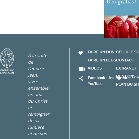
Deo gratias !
FAIRE UN DON
CELLULE S
À la suite
FAIRE UN LEGS
CONTACT
de
l'apôtre
VIDÉOS
EXTRANET
Jean,
RÉSEAU
MENTIONS 
Facebook
Instagram
vivre
YouTube
PLAN DU SI
ensemble
en amis
du Christ
et
témoigner
de sa
lumière
et de son