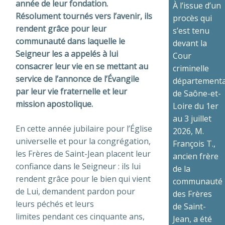
année de leur fondation.
À l’issue d’un
Résolument tournés vers l’avenir, ils
procès qui
rendent grâce pour leur
s’est tenu
communauté dans laquelle le
devant la
Seigneur les a appelés à lui
Cour
consacrer leur vie en se mettant au
criminelle
service de l’annonce de l’Évangile
départementa
par leur vie fraternelle et leur
de Saône-et-
mission apostolique.
Loire du 1er
au 3 juillet
En cette année jubilaire pour l’Église
2026, M.
universelle et pour la congrégation,
François T.,
les Frères de Saint-Jean placent leur
ancien frère
confiance dans le Seigneur : ils lui
de la
rendent grâce pour le bien qui vient
communauté
de Lui, demandent pardon pour
des Frères
leurs péchés et leurs
de Saint-
limites pendant ces cinquante ans,
Jean, a été