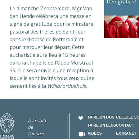
Deo gratias !
Le dimanche 7 septembre, Mgr Van
den Hende célébrera une messe en
signe de gratitude pour le ministère
pastoral des Frères de Saint-Jean
dans le diocèse de Rotterdam et
pour marquer leur départ. Cette
eucharistie aura lieu à 15 heures
dans la chapelle de l’Oude Molstraat
35. Elle sera suivie d’une réception à
laquelle sont invités tous ceux qui se
sentent liés à la
Willibrordushuis
.
FAIRE UN DON
CELLULE S
À la suite
FAIRE UN LEGS
CONTACT
de
l'apôtre
VIDÉOS
EXTRANET