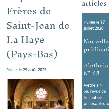
articles
Frères de
Saint-Jean de
Publié le
17
juillet 2026
La Haye
Nouvelle
publicat
(Pays-Bas)
:
Aletheia
N° 68
Publié le
29 août 2025
Aletheia N°
68, revue de
formation
philosophique