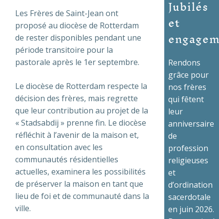
Jubilés
Les Frères de Saint-Jean ont
et
proposé au diocèse de Rotterdam
engagem
de rester disponibles pendant une
période transitoire pour la
pastorale après le 1er septembre.
Rendons
grâce pour
Le diocèse de Rotterdam respecte la
nos frères
décision des frères, mais regrette
qui fêtent
que leur contribution au projet de la
leur
« Stadsabdij » prenne fin. Le diocèse
anniversaire
réfléchit à l’avenir de la maison et,
de
en consultation avec les
profession
communautés résidentielles
religieuses
actuelles, examinera les possibilités
et
de préserver la maison en tant que
d’ordination
lieu de foi et de communauté dans la
sacerdotale
ville.
en juin 2026.