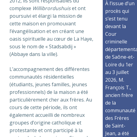
2012, ils sont responsables du
À l’issue d’un
complexe
Willibrordushuis
et ont
procès qui
poursuivi et élargi la mission de
s’est tenu
cette maison en promouvant
devant la
l’évangélisation et en créant une
Cour
oasis spirituelle au cœur de La Haye,
criminelle
sous le nom de « Stadsabdij »
départementa
(Abbaye dans la ville).
de Saône-et-
Loire du 1er
L’accompagnement des différentes
au 3 juillet
communautés résidentielles
2026, M.
(étudiants, jeunes familles, jeunes
François T.,
professionnels) de la maison a été
ancien frère
particulièrement cher aux frères. Au
de la
cours de cette période, ils ont
communauté
également accueilli de nombreux
des Frères
groupes d’origine catholique et
de Saint-
protestante et ont participé à la
Jean, a été