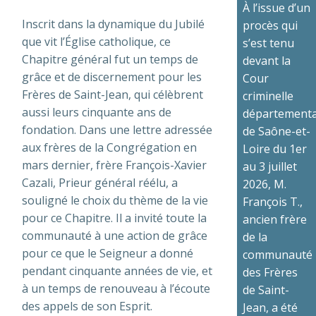
À l’issue d’un
Inscrit dans la dynamique du Jubilé
procès qui
que vit l’Église catholique, ce
s’est tenu
Chapitre général fut un temps de
devant la
grâce et de discernement pour les
Cour
Frères de Saint-Jean, qui célèbrent
criminelle
aussi leurs cinquante ans de
départementa
fondation. Dans une lettre adressée
de Saône-et-
aux frères de la Congrégation en
Loire du 1er
mars dernier, frère François-Xavier
au 3 juillet
Cazali, Prieur général réélu, a
2026, M.
souligné le choix du thème de la vie
François T.,
pour ce Chapitre. Il a invité toute la
ancien frère
communauté à une action de grâce
de la
pour ce que le Seigneur a donné
communauté
pendant cinquante années de vie, et
des Frères
à un temps de renouveau à l’écoute
de Saint-
des appels de son Esprit.
Jean, a été