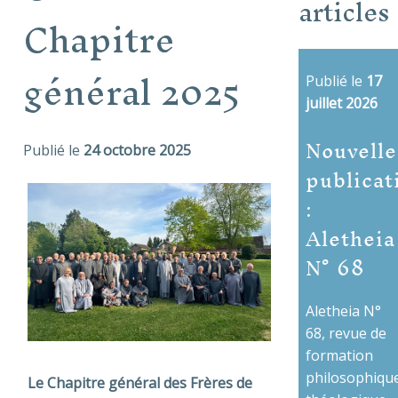
articles
Chapitre
général 2025
Publié le
17
juillet 2026
Nouvelle
Publié le
24 octobre 2025
publicat
:
Aletheia
N° 68
Aletheia N°
68, revue de
formation
philosophique
Le Chapitre général des Frères de