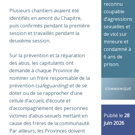
reconnu
Plusieurs chantiers avaient été
coupable
identifiés en amont du Chapitre,
d’agressions
puis confirmés pendant la première
sexuelles et
session et travaillés pendant la
de viol sur
deuxième session.
mineure et
condamné à
Sur la prévention et la réparation
6 ans de
des abus, les capitulants ont
prison.
demandé à chaque Province de
nommer un frère responsable de la
prévention (
safeguarding
) et de se
doter ou de se rapprocher d’une
cellule d’accueil, d’écoute et
d’accompagnement des personnes
Publié le
28
victimes d’abus sexuels mettant en
juin 2026
cause des frères de la communauté.
Par ailleurs, les Provinces doivent