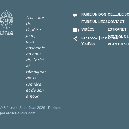
FAIRE UN DON
CELLULE S
À la suite
FAIRE UN LEGS
CONTACT
de
l'apôtre
VIDÉOS
EXTRANET
Jean,
RÉSEAU
MENTIONS 
Facebook
Instagram
vivre
YouTube
PLAN DU SI
ensemble
en amis
du Christ
et
témoigner
de sa
lumière
et de son
amour.
© Frères de Saint-Jean 2026 - Designé
par
atelier-siioux.com