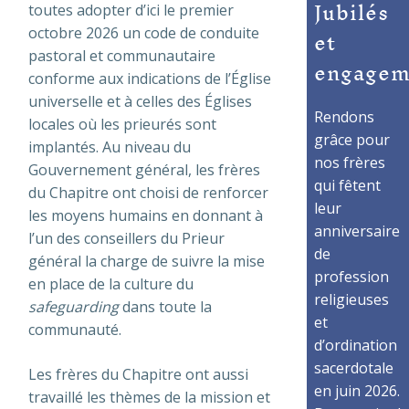
Jubilés
toutes adopter d’ici le premier
et
octobre 2026 un code de conduite
pastoral et communautaire
engagem
conforme aux indications de l’Église
universelle et à celles des Églises
Rendons
locales où les prieurés sont
grâce pour
implantés. Au niveau du
nos frères
Gouvernement général, les frères
qui fêtent
du Chapitre ont choisi de renforcer
leur
les moyens humains en donnant à
anniversaire
l’un des conseillers du Prieur
de
général la charge de suivre la mise
profession
en place de la culture du
religieuses
safeguarding
dans toute la
et
communauté.
d’ordination
sacerdotale
Les frères du Chapitre ont aussi
en juin 2026.
travaillé les thèmes de la mission et