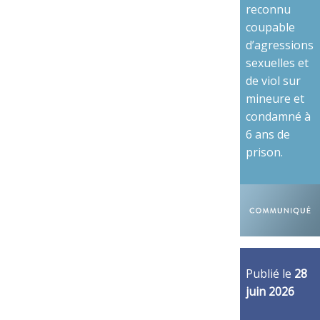
reconnu
coupable
d’agressions
sexuelles et
de viol sur
mineure et
condamné à
6 ans de
prison.
Publié le
28
juin 2026