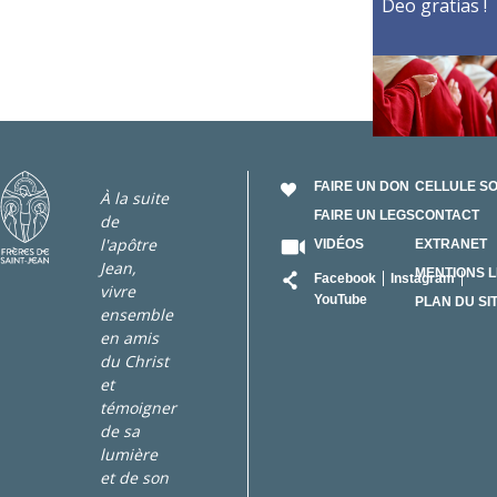
Deo gratias !
FAIRE UN DON
CELLULE S
À la suite
FAIRE UN LEGS
CONTACT
de
l'apôtre
VIDÉOS
EXTRANET
Jean,
RÉSEAU
MENTIONS 
Facebook
Instagram
vivre
YouTube
PLAN DU SI
ensemble
en amis
du Christ
et
témoigner
de sa
lumière
et de son