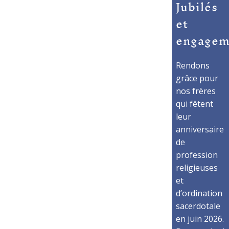
Jubilés
et
engagem
Rendons
grâce pour
nos frères
qui fêtent
leur
anniversaire
de
profession
religieuses
et
d’ordination
sacerdotale
en juin 2026.