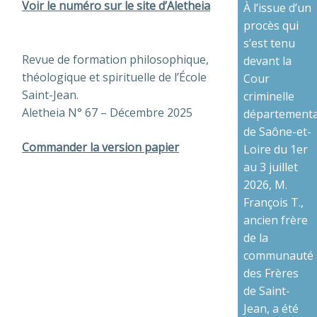
Voir le numéro sur le site d’Aletheia
À l’issue d’un
procès qui
s’est tenu
Revue de formation philosophique,
devant la
théologique et spirituelle de l’École
Cour
Saint-Jean.
criminelle
Aletheia N° 67 – Décembre 2025
départementa
de Saône-et-
Commander la version papier
Loire du 1er
au 3 juillet
2026, M.
François T.,
ancien frère
de la
communauté
des Frères
de Saint-
Jean, a été