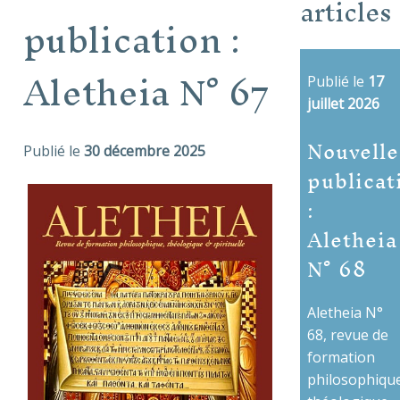
articles
publication :
Aletheia N° 67
Publié le
17
juillet 2026
Nouvelle
Publié le
30 décembre 2025
publicat
:
Aletheia
N° 68
Aletheia N°
68, revue de
formation
philosophique