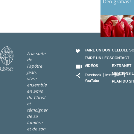
Deo gratias !
FAIRE UN DON
CELLULE S
À la suite
FAIRE UN LEGS
CONTACT
de
l'apôtre
VIDÉOS
EXTRANET
Jean,
RÉSEAU
MENTIONS 
Facebook
Instagram
vivre
YouTube
PLAN DU SI
ensemble
en amis
du Christ
et
témoigner
de sa
lumière
et de son