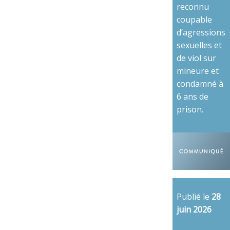
reconnu
coupable
d’agressions
sexuelles et
de viol sur
mineure et
condamné à
6 ans de
prison.
Publié le
28
juin 2026