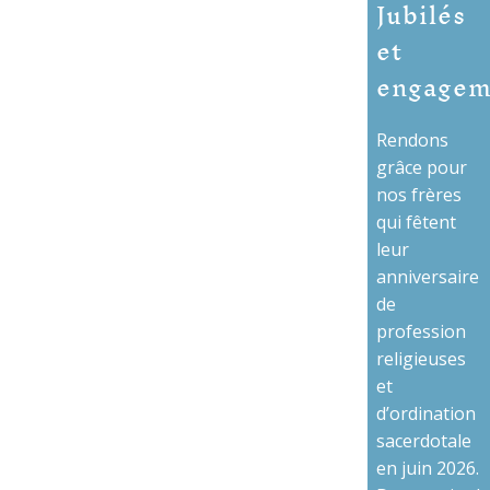
Jubilés
et
engagem
Rendons
grâce pour
nos frères
qui fêtent
leur
anniversaire
de
profession
religieuses
et
d’ordination
sacerdotale
en juin 2026.