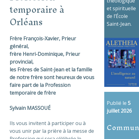
théologique
temporaire à
et spirituelle
Orléans
de l’École
Saint-Jean.
Frère François-Xavier, Prieur
général,
frère Henri-Dominique, Prieur
provincial,
les Frères de Saint-Jean et la famille
de notre frère sont heureux de vous
faire part
de la Profession
temporaire de frère
Publié le
5
Sylvain MASSOUÉ
juillet 2026
Commun
Ils vous invitent à participer ou à
vous unir par la prière à la messe de
Profession qui sera célébrée le