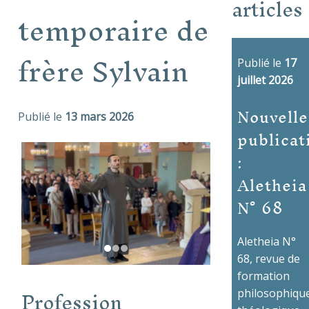
articles
temporaire de
frère Sylvain
Publié le
17
juillet 2026
Nouvelle
Publié le
13 mars 2026
publicat
:
Aletheia
N° 68
Aletheia N°
68, revue de
formation
Profession
philosophique