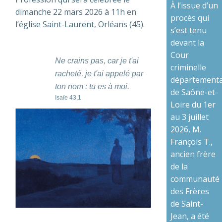
À l’issue d’un
dimanche 22 mars 2026 à 11h en
procès qui
l’église Saint-Laurent, Orléans (45).
s’est tenu
devant la
Cour
Ne crains pas, car je t'ai
criminelle
racheté, je t'ai appelé par
départementa
ton nom : tu es à moi.
de Saône-et-
Isaïe 43,1
Loire du 1er
au 3 juillet
2026, M.
François T.,
ancien frère
de la
communauté
des Frères
de Saint-
Jean, a été