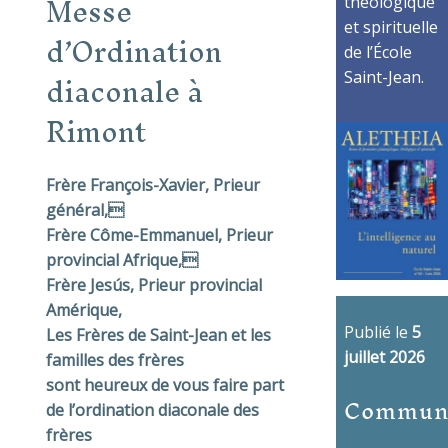
Messe
théologique
et spirituelle
d’Ordination
de l’École
diaconale à
Saint-Jean.
Rimont
Frère François-Xavier, Prieur
général,
Frère Côme-Emmanuel, Prieur
provincial Afrique,
Frère Jesús, Prieur provincial
Amérique,
Publié le
5
Les Frères de Saint-Jean et les
juillet 2026
familles des frères
sont heureux de vous faire part
Commun
de l’ordination diaconale des
frères