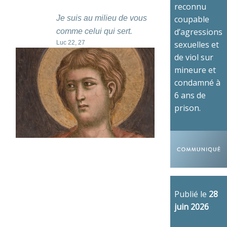
reconnu
Je suis au milieu de vous
coupable
d’agressions
comme celui qui sert.
Luc 22, 27
sexuelles et
de viol sur
mineure et
condamné à
6 ans de
prison.
Publié le
28
juin 2026