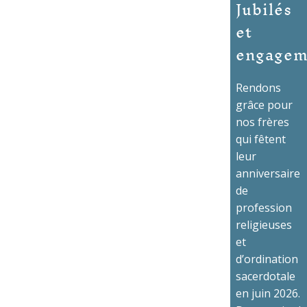
Jubilés
et
engagem
Rendons
grâce pour
nos frères
qui fêtent
leur
anniversaire
de
profession
religieuses
et
d’ordination
sacerdotale
en juin 2026.