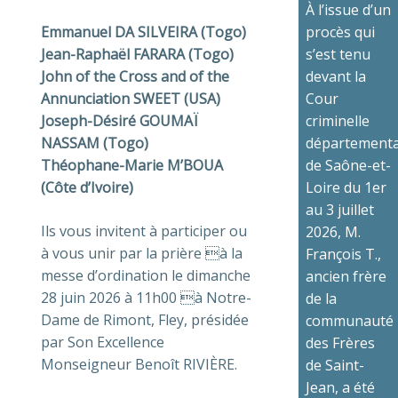
À l’issue d’un
Emmanuel DA SILVEIRA (Togo)
procès qui
Jean-Raphaël FARARA (Togo)
s’est tenu
John of the Cross and of the
devant la
Annunciation SWEET (USA)
Cour
Joseph-Désiré GOUMAÏ
criminelle
NASSAM (Togo)
départementa
Théophane-Marie M’BOUA
de Saône-et-
(Côte d’Ivoire)
Loire du 1er
au 3 juillet
Ils vous invitent à participer ou
2026, M.
à vous unir par la prière à la
François T.,
messe d’ordination le dimanche
ancien frère
28 juin 2026 à 11h00 à Notre-
de la
Dame de Rimont, Fley, présidée
communauté
par Son Excellence
des Frères
Monseigneur Benoît RIVIÈRE.
de Saint-
Jean, a été