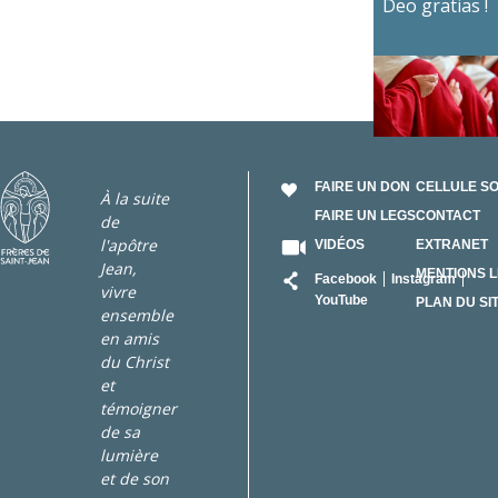
Deo gratias !
FAIRE UN DON
CELLULE S
À la suite
FAIRE UN LEGS
CONTACT
de
l'apôtre
VIDÉOS
EXTRANET
Jean,
RÉSEAU
MENTIONS 
Facebook
Instagram
vivre
YouTube
PLAN DU SI
ensemble
en amis
du Christ
et
témoigner
de sa
lumière
et de son