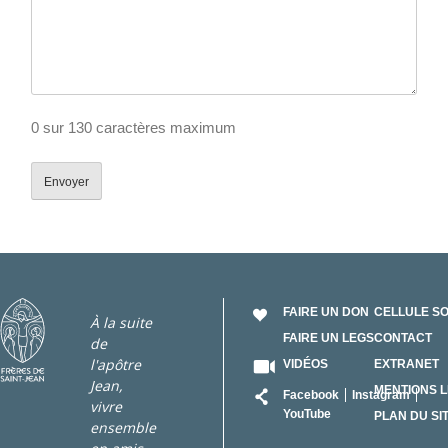
0 sur 130 caractères maximum
Alternative:
FAIRE UN DON
CELLULE S
À la suite
FAIRE UN LEGS
CONTACT
de
l'apôtre
VIDÉOS
EXTRANET
Jean,
RÉSEAU
MENTIONS 
Facebook
Instagram
vivre
YouTube
PLAN DU SI
ensemble