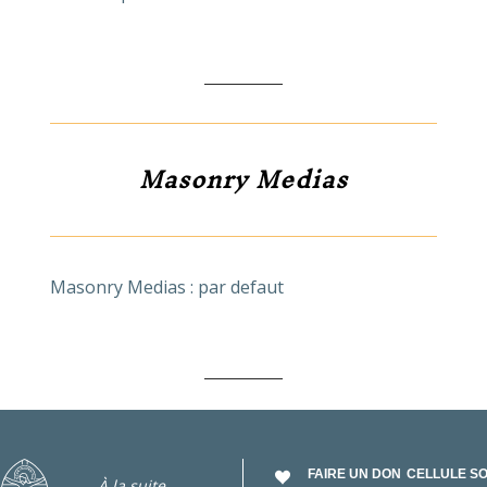
Masonry Medias
Masonry Medias : par defaut
FAIRE UN DON
CELLULE S
À la suite