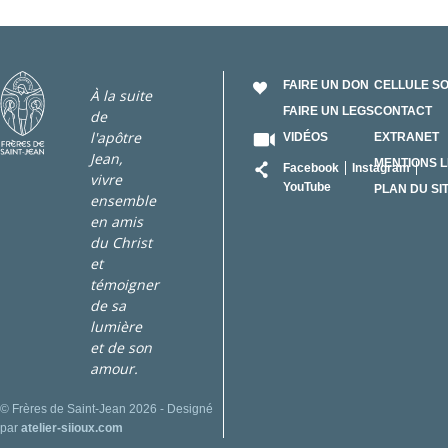
FAIRE UN DON
CELLULE S
À la suite
FAIRE UN LEGS
CONTACT
de
l'apôtre
VIDÉOS
EXTRANET
Jean,
RÉSEAU
MENTIONS 
Facebook
Instagram
vivre
YouTube
PLAN DU SI
ensemble
en amis
du Christ
et
témoigner
de sa
lumière
et de son
amour.
© Frères de Saint-Jean 2026 - Designé
par
atelier-siioux.com