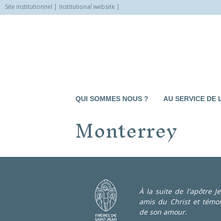
Site institutionnel
Institutional website
Allez
vers
le
contenu
QUI SOMMES NOUS ?
AU SERVICE DE 
Monterrey
À la suite de l'apôtre 
amis du Christ et témo
de son amour.