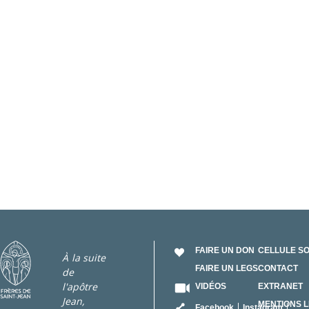
FAIRE UN DON
CELLULE S
À la suite
FAIRE UN LEGS
CONTACT
de
l'apôtre
VIDÉOS
EXTRANET
Jean,
RÉSEAU
MENTIONS 
Facebook
Instagram