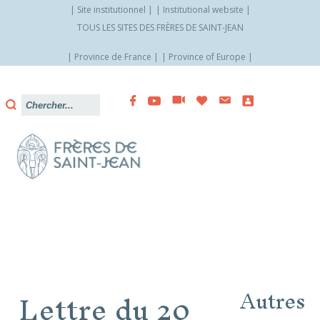
Site institutionnel
Institutional website
TOUS LES SITES DES FRÈRES DE SAINT-JEAN
Province de France
Province of Europe
Allez
vers
le
contenu
Lettre du 20
Autres