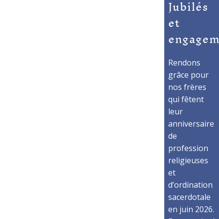
Jubilés
et
engagem
Rendons
grâce pour
nos frères
qui fêtent
leur
anniversaire
de
profession
religieuses
et
d’ordination
sacerdotale
en juin 2026.