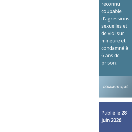
reconnu
coupable
d’agressions
sexuelles et
de viol sur
mineure et
condamné à
6 ans de
prison.
Publié le
28
juin 2026