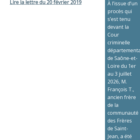
Lire la lettre du 20 février 2019
À l’issue d’un
procès qui
s’est tenu
devant la
Cour
criminelle
départementa
de Saône-et-
Loire du 1er
au 3 juillet
2026, M.
François T.,
ancien frère
de la
communauté
des Frères
de Saint-
Jean, a été