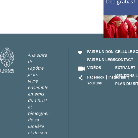
Deo gratias !
FAIRE UN DON
CELLULE S
À la suite
FAIRE UN LEGS
CONTACT
de
l'apôtre
VIDÉOS
EXTRANET
Jean,
RÉSEAU
MENTIONS 
Facebook
Instagram
vivre
YouTube
PLAN DU SI
ensemble
en amis
du Christ
et
témoigner
de sa
lumière
et de son