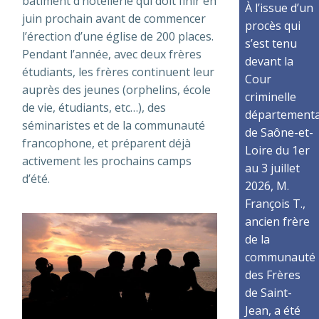
bâtiment d’hôtellerie qui doit finir en
À l’issue d’un
juin prochain avant de commencer
procès qui
l’érection d’une église de 200 places.
s’est tenu
Pendant l’année, avec deux frères
devant la
étudiants, les frères continuent leur
Cour
auprès des jeunes (orphelins, école
criminelle
de vie, étudiants, etc…), des
départementa
séminaristes et de la communauté
de Saône-et-
francophone, et préparent déjà
Loire du 1er
activement les prochains camps
au 3 juillet
d’été.
2026, M.
François T.,
ancien frère
de la
communauté
des Frères
de Saint-
Jean, a été