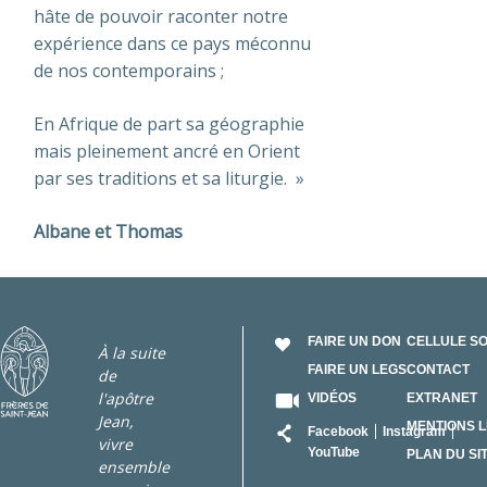
hâte de pouvoir raconter notre
expérience dans ce pays méconnu
de nos contemporains ;
En Afrique de part sa géographie
mais pleinement ancré en Orient
par ses traditions et sa liturgie. »
Albane et Thomas
FAIRE UN DON
CELLULE S
À la suite
FAIRE UN LEGS
CONTACT
de
l'apôtre
VIDÉOS
EXTRANET
Jean,
RÉSEAU
MENTIONS 
Facebook
Instagram
vivre
YouTube
PLAN DU SI
ensemble