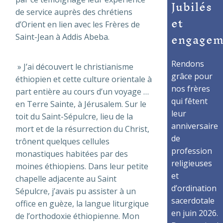
Jubilés
de service auprès des chrétiens
et
d’Orient en lien avec les Frères de
engagem
Saint-Jean à Addis Abeba.
Rendons
» J’ai découvert le christianisme
grâce pour
éthiopien et cette culture orientale à
nos frères
part entière au cours d’un voyage …
qui fêtent
en Terre Sainte, à Jérusalem. Sur le
leur
toit du Saint-Sépulcre, lieu de la
anniversaire
mort et de la résurrection du Christ,
de
trônent quelques cellules
profession
monastiques habitées par des
religieuses
moines éthiopiens. Dans leur petite
et
chapelle adjacente au Saint
d’ordination
Sépulcre, j’avais pu assister à un
sacerdotale
office en guèze, la langue liturgique
en juin 2026.
de l’orthodoxie éthiopienne. Mon