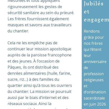
Jubilés
mesurées et tous appliquent
rigoureusement les gestes de
et
sécurité sanitaire au sein du prieuré.
engagem
Les frères fournissent également
masques et savons aux travailleurs
du chantier.
Rendons
grâce pour
Cela ne les empêche pas de
nos frères
continuer leur mission apostolique
qui fêtent
auprès de la paroisse francophone
leur
et des jeunes. À l’occasion de
anniversaire
Pâques, ils ont distribué des
de
denrées alimentaires (huile, farine,
profession
sucre, riz…) à des familles du
religieuses
quartier ainsi qu’à tous les ouvriers
et
du chantier. La mission se poursuit
d’ordination
aussi par le biais d’internet et des
sacerdotale
réseaux sociaux. Ainsi la
en juin 2026.