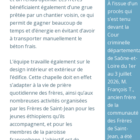
À l’issue d’un
bénéficiaient également d’une grue
procès qui
prêtée par un chantier voisin, ce qui
s’est tenu
permit de gagner beaucoup de
devant la
temps et d’énergie en évitant d’avoir
Cour
à transporter manuellement le
criminelle
béton frais.
départementa
de Saône-et-
L’équipe travaille également sur le
Loire du 1er
design intérieur et extérieur de
au 3 juillet
l’édifice. Cette chapelle doit en effet
2026, M.
s’adapter à la vie de prière
François T.,
quotidienne des frères, ainsi qu’aux
ancien frère
nombreuses activités organisées
de la
par les Frères de Saint-Jean pour les
communauté
jeunes éthiopiens qu’ils
des Frères
accompagnent, et pour les
de Saint-
membres de la paroisse
Jean, a été
francophone. L’objectif est de