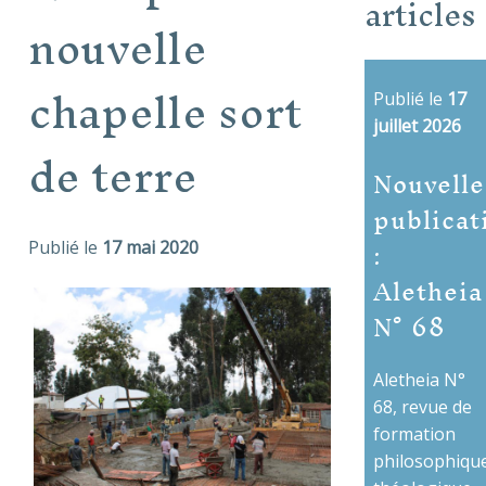
articles
nouvelle
chapelle sort
Publié le
17
juillet 2026
de terre
Nouvelle
publicat
:
Publié le
17 mai 2020
Aletheia
N° 68
Aletheia N°
68, revue de
formation
philosophique