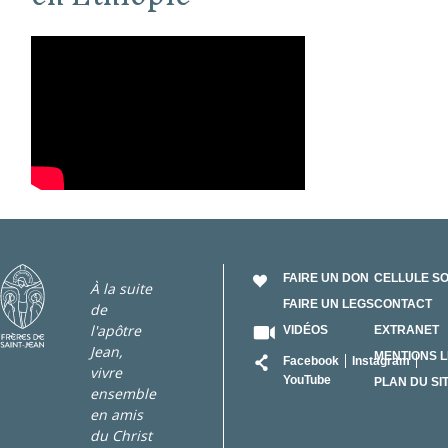
FAIRE UN DON
CELLULE S
À la suite
FAIRE UN LEGS
CONTACT
de
l'apôtre
VIDÉOS
EXTRANET
Jean,
RÉSEAU
MENTIONS 
Facebook
Instagram
vivre
YouTube
PLAN DU SI
ensemble
en amis
du Christ