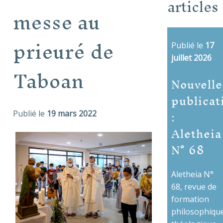
articles
messe au
prieuré de
Publié le
17
juillet 2026
Taboan
Nouvelle
publicat
:
Publié le
19 mars 2022
Aletheia
N° 68
Aletheia N°
68, revue de
formation
philosophique