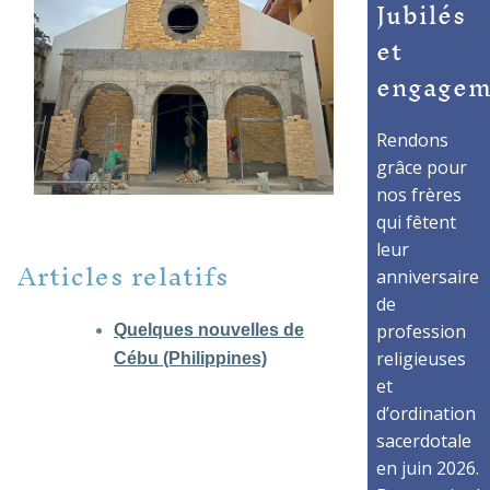
Jubilés
et
engagem
Rendons
grâce pour
nos frères
qui fêtent
leur
Articles relatifs
anniversaire
de
profession
Quelques nouvelles de
religieuses
Cébu (Philippines)
et
d’ordination
sacerdotale
en juin 2026.