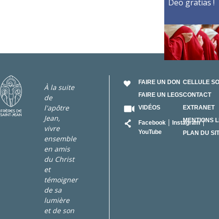
Deo gratias !
FAIRE UN DON
CELLULE S
À la suite
FAIRE UN LEGS
CONTACT
de
l'apôtre
VIDÉOS
EXTRANET
Jean,
RÉSEAU
MENTIONS 
Facebook
Instagram
vivre
YouTube
PLAN DU SI
ensemble
en amis
du Christ
et
témoigner
de sa
lumière
et de son