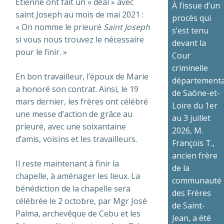
Etienne ont fait un « deal » avec
À l’issue d’un
saint Joseph au mois de mai 2021 :
procès qui
« On nomme le prieuré
Saint Joseph
s’est tenu
si vous nous trouvez le nécessaire
devant la
pour le finir. »
Cour
criminelle
En bon travailleur, l’époux de Marie
départementa
a honoré son contrat. Ainsi, le 19
de Saône-et-
mars dernier, les frères ont célébré
Loire du 1er
une messe d’action de grâce au
au 3 juillet
prieuré, avec une soixantaine
2026, M.
d’amis, voisins et les travailleurs.
François T.,
ancien frère
Il reste maintenant à finir la
de la
chapelle, à aménager les lieux. La
communauté
bénédiction de la chapelle sera
des Frères
célébrée le 2 octobre, par Mgr José
de Saint-
Palma, archevêque de Cebu et les
Jean, a été