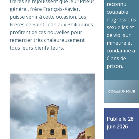
frères se réjouissent que leur Prieur
reconnu
général, frère François-Xavier,
coupable
puisse venir à cette occasion. Les
d’agressions
Frères de Saint-Jean aux Philippines
sexuelles et
profitent de ces nouvelles pour
de viol sur
remercier très chaleureusement
mineure et
tous leurs bienfaiteurs.
condamné à
6 ans de
prison.
Publié le
28
juin 2026