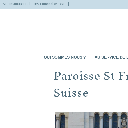
Site institutionnel
Institutional website
Allez
vers
le
contenu
QUI SOMMES NOUS ?
AU SERVICE DE 
Paroisse St F
Suisse