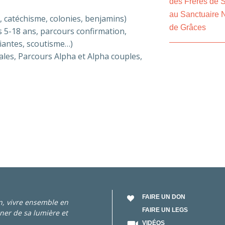
des Frères de 
au Sanctuaire
e, catéchisme, colonies, benjamins)
de Grâces
 5-18 ans, parcours confirmation,
diantes, scoutisme…)
iales, Parcours Alpha et Alpha couples,
FAIRE UN DON
an, vivre ensemble en
FAIRE UN LEGS
ner de sa lumière et
VIDÉOS