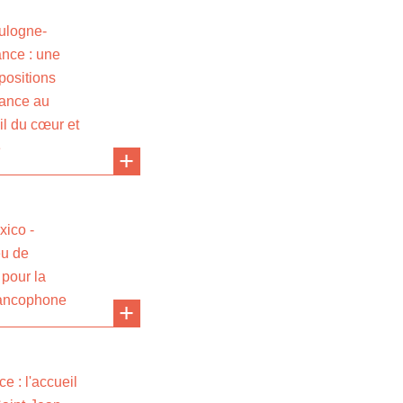
ulogne-
ance : une
opositions
sance au
il du cœur et
e
xico -
eu de
pour la
ancophone
e : l'accueil